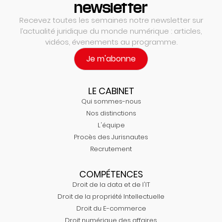
newsletter
Recevez toutes les semaines notre newsletter sur
l’actualité juridique du monde numérique : articles,
vidéos, évenements au programme.
Je m'abonne
LE CABINET
Qui sommes-nous
Nos distinctions
L'équipe
Procès des Jurisnautes
Recrutement
COMPÉTENCES
Droit de la data et de l'IT
Droit de la propriété Intellectuelle
Droit du E-commerce
Droit numérique des affaires