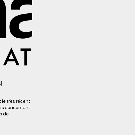
u
 le très récent
ues concernant
es de