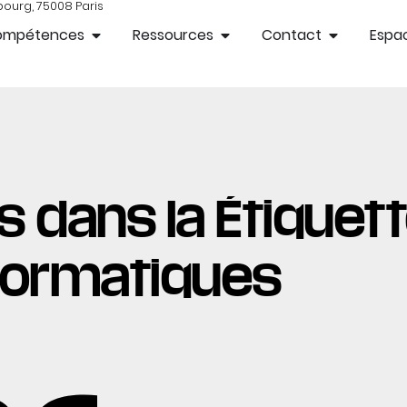
bourg, 75008 Paris
ompétences
Ressources
Contact
Espac
 dans la Étiquette
formatiques