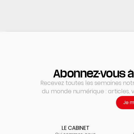
Abonnez-vous à
Recevez toutes les semaines notre
du monde numérique : articles,
Je 
LE CABINET