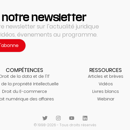
 notre newsletter
 newsletter sur l’actualité juridique
 vidéos, évenements au programme.
m'abonne
COMPÉTENCES
RESSOURCES
Droit de la data et de l'IT
Articles et brèves
 de la propriété Intellectuelle
Vidéos
Droit du E-commerce
Livres blancs
oit numérique des affaires
Webinar
© 1998-2026 - Tous droits réservés