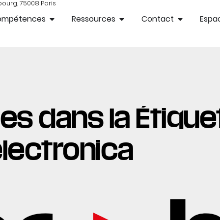
bourg, 75008 Paris
ompétences
Ressources
Contact
Espac
es dans la Étiquet
lectronica