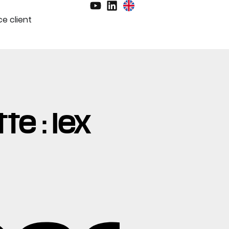
e client
te : lex