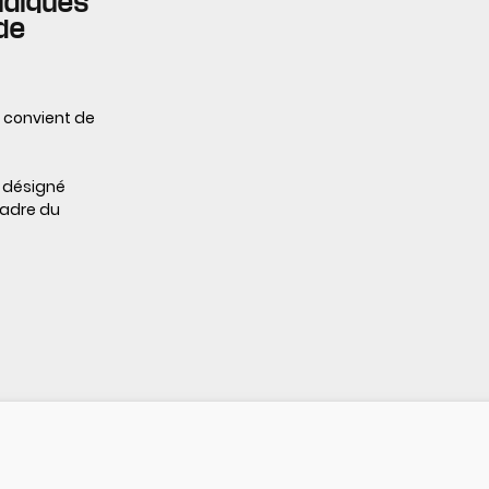
ridiques
de
il convient de
t désigné
cadre du