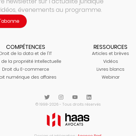
 newsletter sur l’actualité juridique
 vidéos, évenements au programme.
m'abonne
COMPÉTENCES
RESSOURCES
Droit de la data et de l'IT
Articles et brèves
 de la propriété Intellectuelle
Vidéos
Droit du E-commerce
Livres blancs
oit numérique des affaires
Webinar
© 1998-2026 - Tous droits réservés
Design et intégration :
Agence Parf.