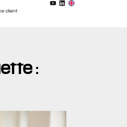
e client
ette :