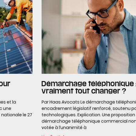
pour
Démarchage téléphonique : c
vraiment tout changer ?
es et la
Par Haas Avocats Le démarchage téléphoniqu
c une
encadrement législatif renforcé, soutenu pa
 nationale le 27
technologiques. Explication. Une proposition de
démarchage téléphonique commercial non c
votée à l’unanimité à