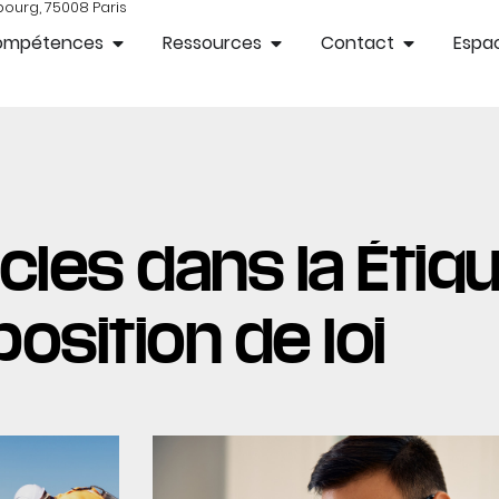
bourg, 75008 Paris
ompétences
Ressources
Contact
Espac
cles dans la Étiqu
osition de loi