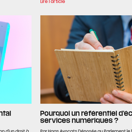
Lire l'article
ntal
Pourquoi un référentiel d’
services numériques ?
on d’un droit à
Par Haas Avocats Déposée au Parlement le 12