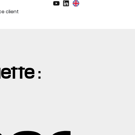
e client
ette :