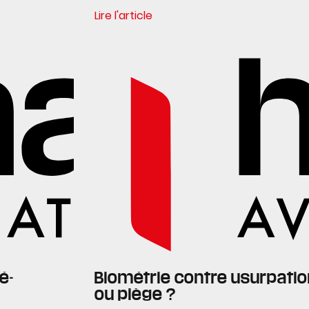
Lire l'article
é-
Biométrie contre usurpation
ou piège ?