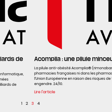
liards de
Acomplia : une pilule mince
La pilule anti-obésité Acomplia® (rimonaba
pharmacies françaises ni dans les pharma
 informatique,
l’Union Européenne en raison des risques de 
nnées
engendre. 24/10.
lliards de
Lire l'article
1
2
3
4