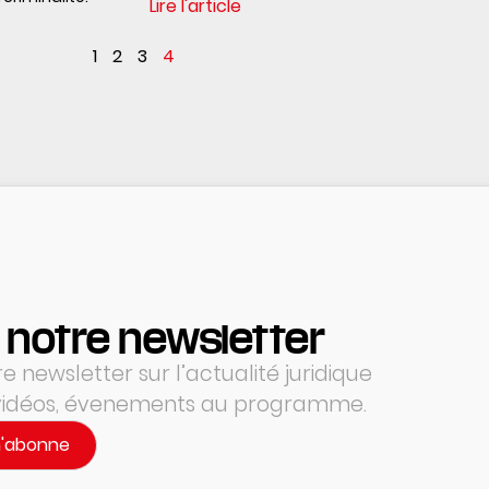
Lire l'article
1
2
3
4
 notre newsletter
 newsletter sur l’actualité juridique
 vidéos, évenements au programme.
m'abonne