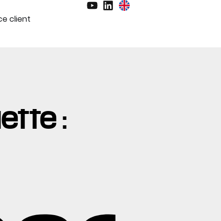
e client
ette :