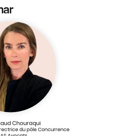
nar
naud Chouraqui
irectrice du pôle Concurrence
AS Avocats