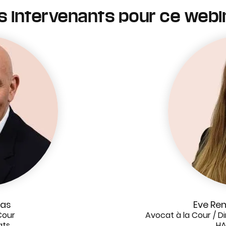
s intervenants pour ce webi
aas
Eve Re
Cour
Avocat à la Cour / D
ats
HA