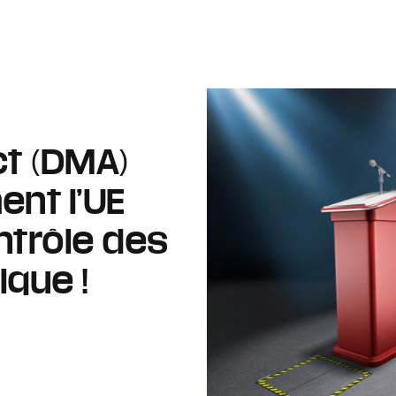
ct (DMA)
nt l’UE
ntrôle des
que !