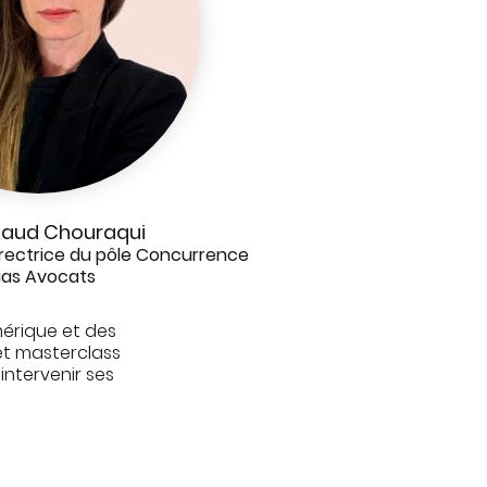
naud Chouraqui
irectrice du pôle Concurrence
as Avocats
mérique et des
et masterclass
 intervenir ses