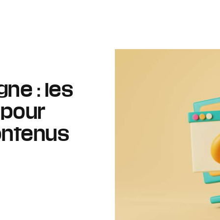
ne : les
 pour
ontenus