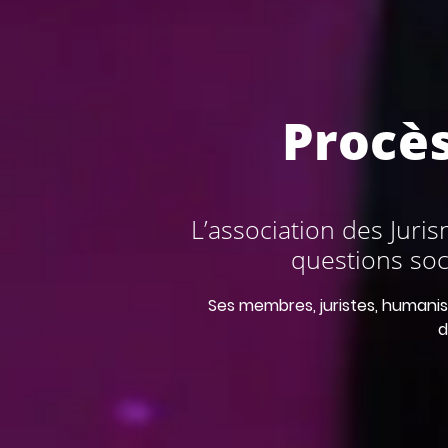
Procès
L’association des Jur
questions soc
Ses membres, juristes, humanis
d