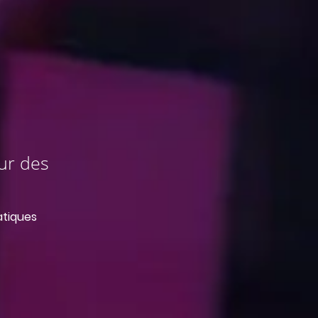
ur des
atiques