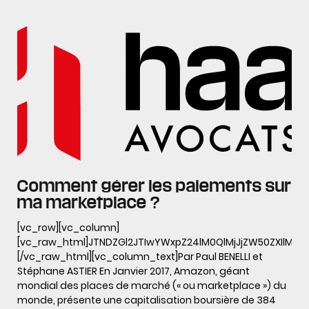
Comment gérer les paiements sur
ma marketplace ?
[vc_row][vc_column]
[vc_raw_html]JTNDZGl2JTIwYWxpZ24lM0QlMjJjZW50ZXIl
[/vc_raw_html][vc_column_text]Par Paul BENELLI et
Stéphane ASTIER En Janvier 2017, Amazon, géant
mondial des places de marché (« ou marketplace ») du
monde, présente une capitalisation boursière de 384