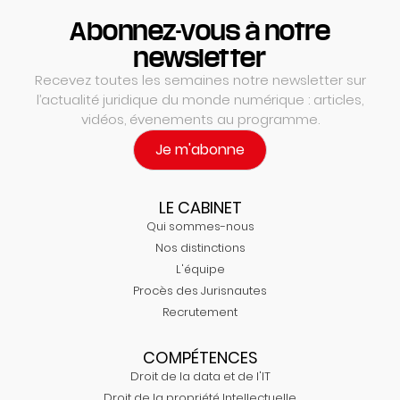
Abonnez-vous à notre
newsletter
Recevez toutes les semaines notre newsletter sur
l’actualité juridique du monde numérique : articles,
vidéos, évenements au programme.
Je m'abonne
LE CABINET
Qui sommes-nous
Nos distinctions
L'équipe
Procès des Jurisnautes
Recrutement
COMPÉTENCES
Droit de la data et de l'IT
Droit de la propriété Intellectuelle