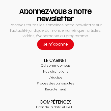
Abonnez-vous à notre
newsletter
Recevez toutes les semaines notre newsletter sur
l’actualité juridique du monde numérique : articles,
vidéos, évenements au programme.
Je m'abonne
LE CABINET
Qui sommes-nous
Nos distinctions
L'équipe
Procès des Jurisnautes
Recrutement
COMPÉTENCES
Droit de la data et de l'IT