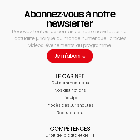
Abonnez-vous à notre
newsletter
Recevez toutes les semaines notre newsletter sur
l’actualité juridique du monde numérique : articles,
vidéos, évenements au programme.
Je m'abonne
LE CABINET
Qui sommes-nous
Nos distinctions
L'équipe
Procès des Jurisnautes
Recrutement
COMPÉTENCES
Droit de la data et de l'IT