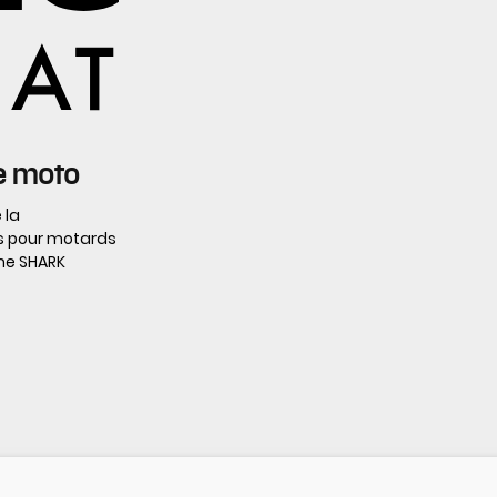
e moto
 la
s pour motards
rme SHARK