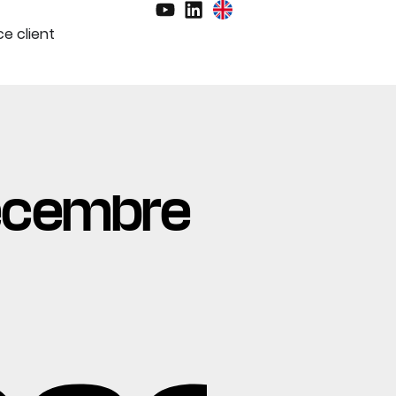
e client
 décembre