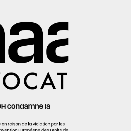
CEDH condamne la
en raison de la violation par les
 Convention Européene des Droits de