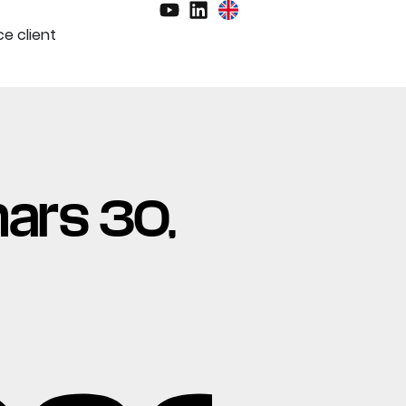
e client
mars 30,