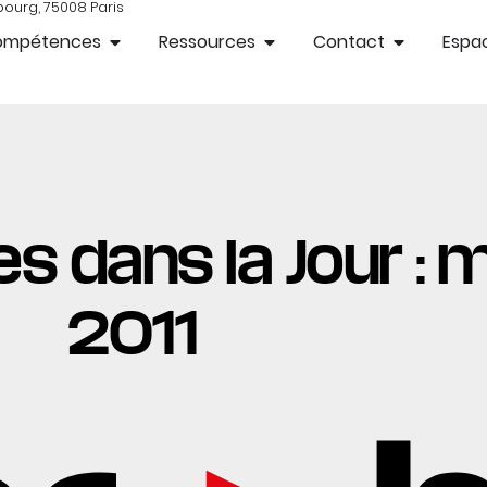
bourg, 75008 Paris
ompétences
Ressources
Contact
Espac
es dans la Jour : 
2011