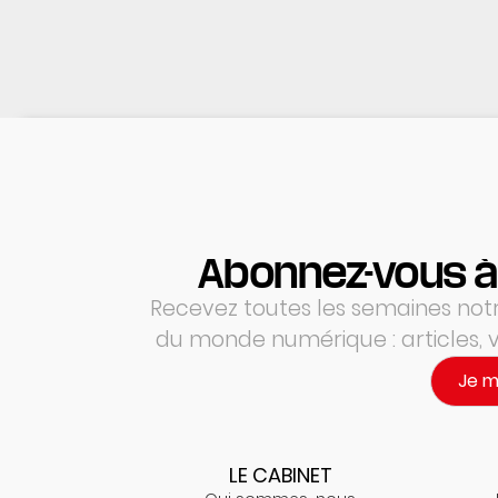
Abonnez-vous à
Recevez toutes les semaines notre
du monde numérique : articles,
Je 
LE CABINET