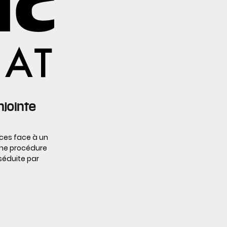
njointe
ces face à un
une procédure
 séduite par