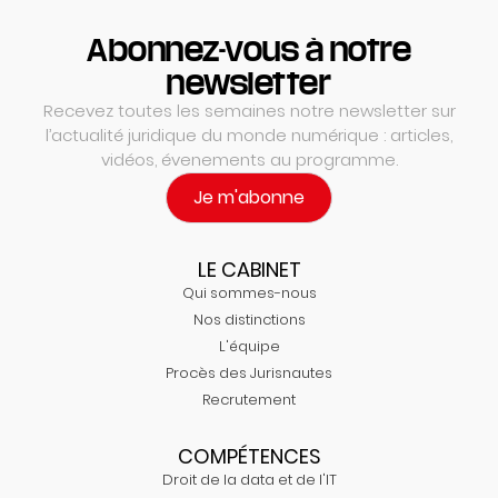
Abonnez-vous à notre
newsletter
Recevez toutes les semaines notre newsletter sur
l’actualité juridique du monde numérique : articles,
vidéos, évenements au programme.
Je m'abonne
LE CABINET
Qui sommes-nous
Nos distinctions
L'équipe
Procès des Jurisnautes
Recrutement
COMPÉTENCES
Droit de la data et de l'IT