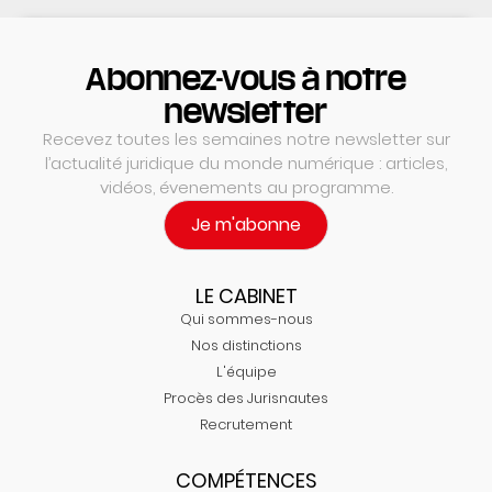
Abonnez-vous à notre
newsletter
Recevez toutes les semaines notre newsletter sur
l’actualité juridique du monde numérique : articles,
vidéos, évenements au programme.
Je m'abonne
LE CABINET
Qui sommes-nous
Nos distinctions
L'équipe
Procès des Jurisnautes
Recrutement
COMPÉTENCES