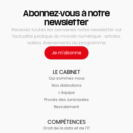
Abonnez-vous à notre
newsletter
Recevez toutes les semaines notre newsletter sur
l’actualité juridique du monde numérique : articles,
vidéos, évenements au programme.
Je m'abonne
LE CABINET
Qui sommes-nous
Nos distinctions
L'équipe
Procès des Jurisnautes
Recrutement
COMPÉTENCES
Droit de la data et de l'IT