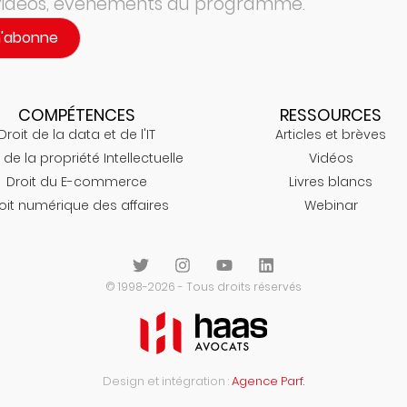
 vidéos, évenements au programme.
m'abonne
COMPÉTENCES
RESSOURCES
Droit de la data et de l'IT
Articles et brèves
 de la propriété Intellectuelle
Vidéos
Droit du E-commerce
Livres blancs
oit numérique des affaires
Webinar
© 1998-2026 - Tous droits réservés
Design et intégration :
Agence Parf.