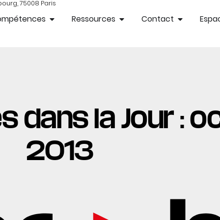
bourg, 75008 Paris
ompétences
Ressources
Contact
Espac
s dans la Jour : o
2013