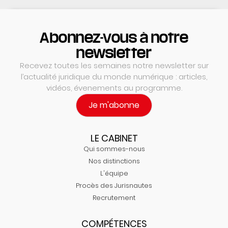
Abonnez-vous à notre
newsletter
Recevez toutes les semaines notre newsletter sur
l’actualité juridique du monde numérique : articles,
vidéos, évenements au programme.
Je m'abonne
LE CABINET
Qui sommes-nous
Nos distinctions
L'équipe
Procès des Jurisnautes
Recrutement
COMPÉTENCES