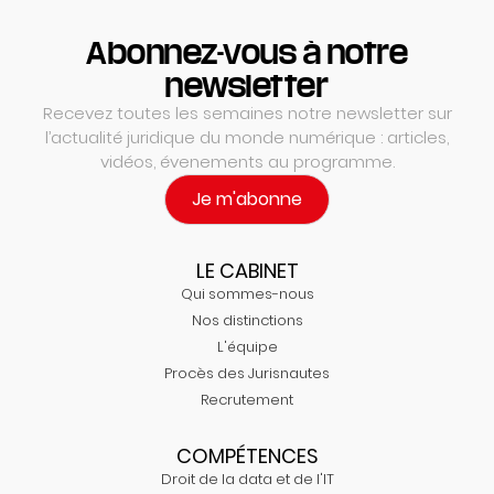
Abonnez-vous à notre
newsletter
Recevez toutes les semaines notre newsletter sur
l’actualité juridique du monde numérique : articles,
vidéos, évenements au programme.
Je m'abonne
LE CABINET
Qui sommes-nous
Nos distinctions
L'équipe
Procès des Jurisnautes
Recrutement
COMPÉTENCES
Droit de la data et de l'IT