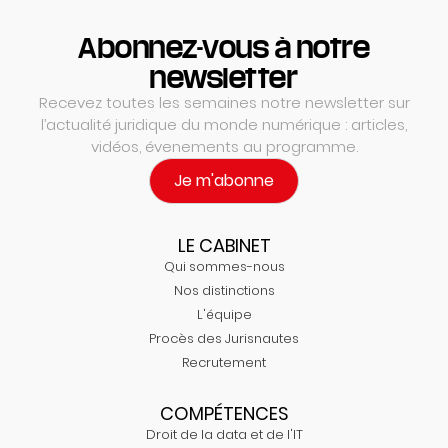
Abonnez-vous à notre
newsletter
Recevez toutes les semaines notre newsletter sur
l’actualité juridique du monde numérique : articles,
vidéos, évenements au programme.
Je m'abonne
LE CABINET
Qui sommes-nous
Nos distinctions
L'équipe
Procès des Jurisnautes
Recrutement
COMPÉTENCES
Droit de la data et de l'IT