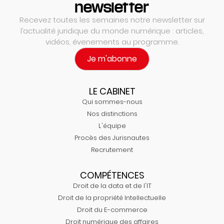
newsletter
Recevez toutes les semaines notre newsletter sur
l’actualité juridique du monde numérique : articles,
vidéos, évenements au programme.
Je m'abonne
LE CABINET
Qui sommes-nous
Nos distinctions
L'équipe
Procès des Jurisnautes
Recrutement
COMPÉTENCES
Droit de la data et de l'IT
Droit de la propriété Intellectuelle
Droit du E-commerce
Droit numérique des affaires