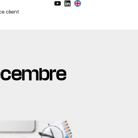
e client
 décembre