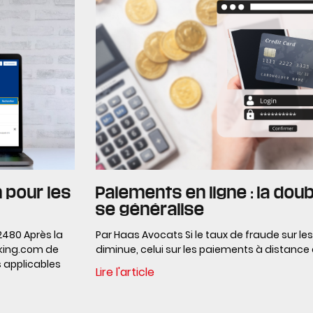
n pour les
Paiements en ligne : la dou
se généralise
52480 Après la
Par Haas Avocats Si le taux de fraude sur l
oking.com de
diminue, celui sur les paiements à distance
es applicables
Lire l'article