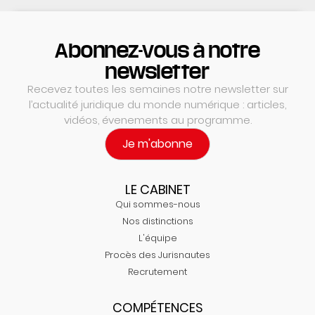
Abonnez-vous à notre
newsletter
Recevez toutes les semaines notre newsletter sur
l’actualité juridique du monde numérique : articles,
vidéos, évenements au programme.
Je m'abonne
LE CABINET
Qui sommes-nous
Nos distinctions
L'équipe
Procès des Jurisnautes
Recrutement
COMPÉTENCES