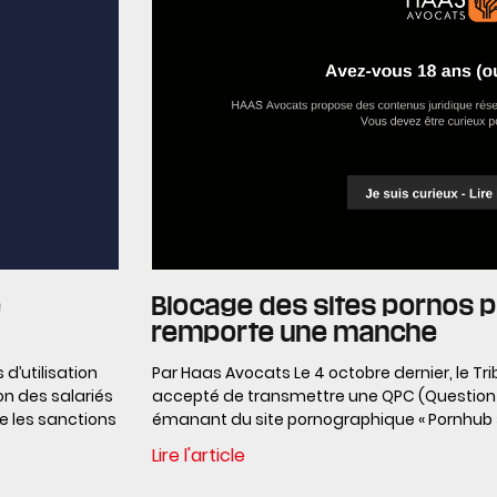
e
Blocage des sites pornos p
remporte une manche
d’utilisation
Par Haas Avocats Le 4 octobre dernier, le Trib
n des salariés
accepté de transmettre une QPC (Question pr
re les sanctions
émanant du site pornographique « Pornhub »
Lire l'article