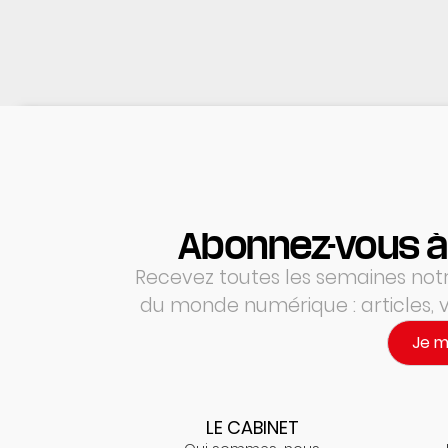
Abonnez-vous à
Recevez toutes les semaines notre
du monde numérique : articles,
Je 
LE CABINET