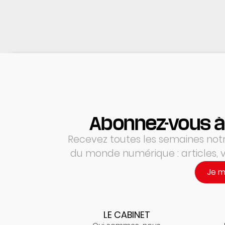
Abonnez-vous à
Recevez toutes les semaines notre
du monde numérique : articles,
Je 
LE CABINET