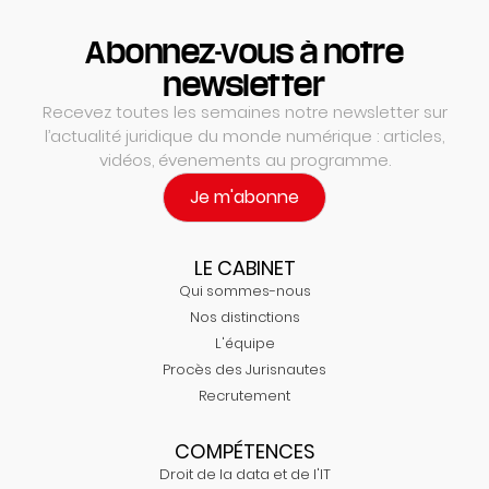
Abonnez-vous à notre
newsletter
Recevez toutes les semaines notre newsletter sur
l’actualité juridique du monde numérique : articles,
vidéos, évenements au programme.
Je m'abonne
LE CABINET
Qui sommes-nous
Nos distinctions
L'équipe
Procès des Jurisnautes
Recrutement
COMPÉTENCES
Droit de la data et de l'IT