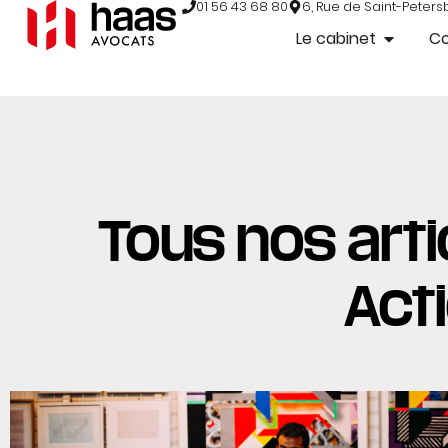
01 56 43 68 80
6, Rue de Saint-Peters
Le cabinet
C
Tous nos arti
Act