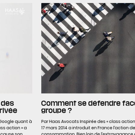
e des
Comment se défendre face
rivée
groupe ?
 Google quant à
Par Haas Avocats Inspirée des « class action 
ss action » a
17 mars 2014 a introduit en France l’action d
 cause son
consommation. Bien loin de l’extravaganc