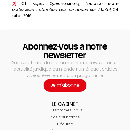
[2]
Cf.
supra
, Quechoisir.org,
Location entre
particuliers : attention aux arnaques sur Abritel
, 24
juillet 2019.
Abonnez-vous à notre
newsletter
Recevez toutes les semaines notre newsletter sur
l’actualité juridique du monde numérique : articles,
vidéos, évenements au programme.
Je m'abonne
LE CABINET
Qui sommes-nous
Nos distinctions
L'équipe