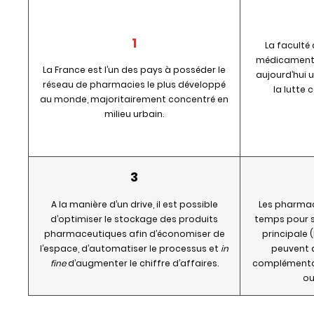
1
La faculté
médicaments
La France est l’un des pays à posséder le
aujourd’hui u
réseau de pharmacies le plus développé
la lutte 
au monde, majoritairement concentré en
milieu urbain.
3
A la manière d’un drive, il est possible
Les pharmac
d’optimiser le stockage des produits
temps pour se
pharmaceutiques afin d’économiser de
principale (
l’espace, d’automatiser le processus et
in
peuvent 
fine
d’augmenter le chiffre d’affaires.
complémentai
ou