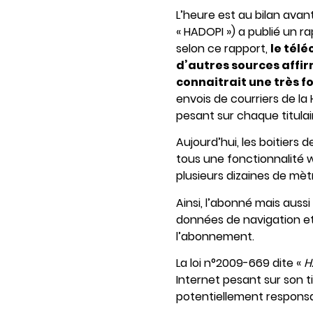
L’heure est au bilan avant
« HADOPI ») a publié un r
selon ce rapport,
le télé
d’autres sources affir
connaitrait une très f
envois de courriers de la 
pesant sur chaque titula
Aujourd’hui, les boitiers
tous une fonctionnalité w
plusieurs dizaines de mèt
Ainsi, l’abonné mais auss
données de navigation et 
l’abonnement.
La loi n°2009-669 dite «
H
Internet pesant sur son t
potentiellement responsa