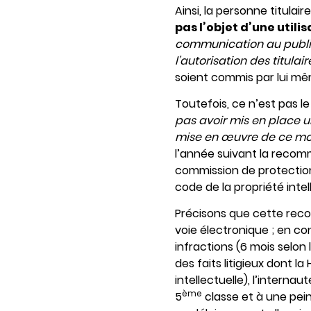
Ainsi, la personne titulai
pas l’objet d’une utili
communication au public 
l’autorisation des titulair
soient commis par lui même
Toutefois, ce n’est pas l
pas avoir mis en place u
mise en œuvre de ce mo
l’année suivant la recomma
commission de protection
code de la propriété intel
Précisons que cette rec
voie électronique ; en co
infractions (6 mois selon 
des faits litigieux dont la
intellectuelle), l’intern
ème
5
classe et à une pei