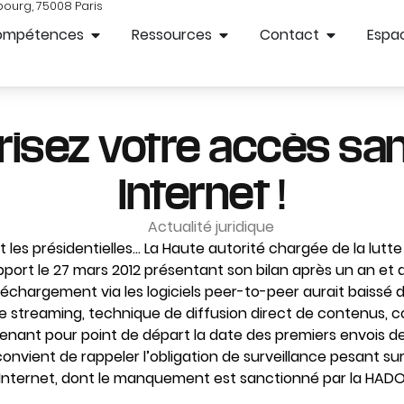
bourg, 75008 Paris
ompétences
Ressources
Contact
Espac
isez votre accès sans
Internet !
Actualité juridique
t les présidentielles… La Haute autorité chargée de la lutte 
pport le 27 mars 2012 présentant son bilan après un an et d
éléchargement via les logiciels peer-to-peer aurait baissé d
e streaming, technique de diffusion direct de contenus, co
enant pour point de départ la date des premiers envois de 
 convient de rappeler l’obligation de surveillance pesant su
Internet, dont le manquement est sanctionné par la HADO