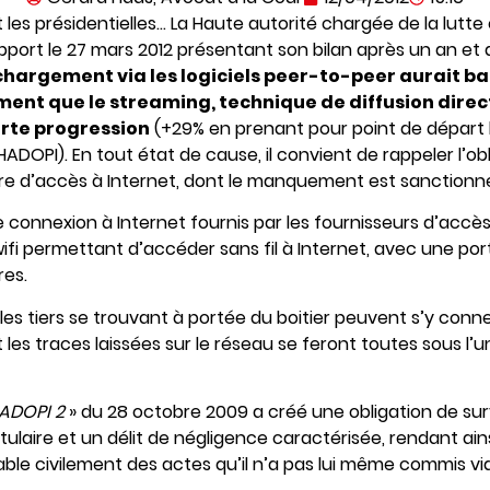
 les présidentielles… La Haute autorité chargée de la lutte 
apport le 27 mars 2012 présentant son bilan après un an et d
chargement via les logiciels peer-to-peer aurait bai
ment que le streaming, technique de diffusion direc
orte progression
(+29% en prenant pour point de départ 
HADOPI). En tout état de cause, il convient de rappeler l’ob
ire d’accès à Internet, dont le manquement est sanctionné
 de connexion à Internet fournis par les fournisseurs d’ac
ifi permettant d’accéder sans fil à Internet, avec une por
res.
i les tiers se trouvant à portée du boitier peuvent s’y con
les traces laissées sur le réseau se feront toutes sous l’u
ADOPI 2
» du 28 octobre 2009 a créé une obligation de sur
itulaire et un délit de négligence caractérisée, rendant ain
ble civilement des actes qu’il n’a pas lui même commis via