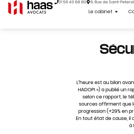
01 56 43 68 80
6, Rue de Saint-Peters
Le cabinet
C
Sécur
L’heure est au bilan avan
HADOPI ») a publié un ra
selon ce rapport, le t
sources affirment que l
progression (+29% en pr
En tout état de cause, il
à 