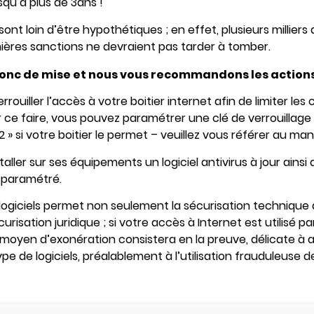
usqu’à plus de 3ans !
sont loin d’être hypothétiques ; en effet, plusieurs milli
ières sanctions ne devraient pas tarder à tomber.
onc de mise et nous vous recommandons les actions
errouiller l’accès à votre boitier internet afin de limiter les
 ce faire, vous pouvez paramétrer une clé de verrouillage 
 » si votre boitier le permet – veuillez vous référer au man
staller sur ses équipements un logiciel antivirus à jour ainsi 
 paramétré.
ls logiciels permet non seulement la sécurisation techniqu
isation juridique ; si votre accès à Internet est utilisé par
moyen d’exonération consistera en la preuve, délicate à a
type de logiciels, préalablement à l’utilisation frauduleuse 