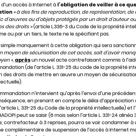
re d’un accès à Internet à
l’obligation de veiller à ce qu
sation
«
à des fins de reproduction, de représentation, de 
d’œuvres ou d’objets protégés par un droit d’auteur ou 
es des droits »
(article L.336-3 du Code de la propriété inte
 ou par un tiers, le texte ne le spécifiant pas.
e simple manquement à cette obligation qui sera sanctionné
n moyen de sécurisation de cet accès, soit d’avoir manq
yen »
,
après
un nouvel acte contrefaisant commis à l’ai
ndation (de l’article L. 331-25 du code de la propriété inte
 des droits de mettre en œuvre un moyen de sécurisation 
lectuelle).
ommandation n’intervient qu’après l’envoi d’une précéd
nséquence, en prenant en compte le délai d’appréciation d
l’article L. 331-25 du Code de la propriété intellectuelle) e
 HADOPI peut se saisir (6 mois selon l’article L. 331-24 aliné
aute, contrefacteur à 3 reprises, pourra se voir condamner 
ne complémentaire de suspension de l’accès à Internet ma