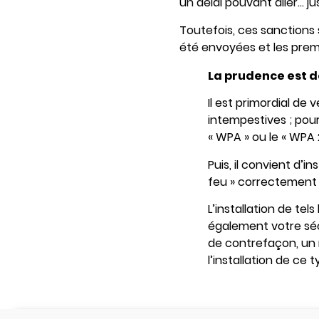
un délai pouvant aller… j
Toutefois, ces sanctions 
été envoyées et les prem
La prudence est d
Il est primordial de v
intempestives ; pour
« WPA » ou le « WPA 2
Puis, il convient d’in
feu » correctement
L’installation de te
également votre sécur
de contrefaçon, un 
l’installation de ce 