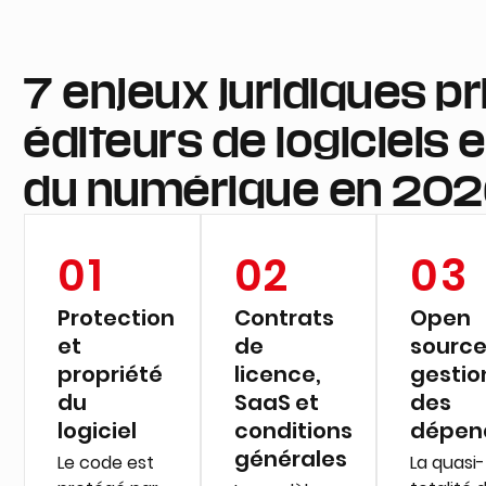
7 enjeux juridiques pr
éditeurs de logiciels 
du numérique en 20
01
02
03
Protection
Contrats
Open
et
de
source
propriété
licence,
gestio
du
SaaS et
des
logiciel
conditions
dépen
générales
Le code est
La quasi-