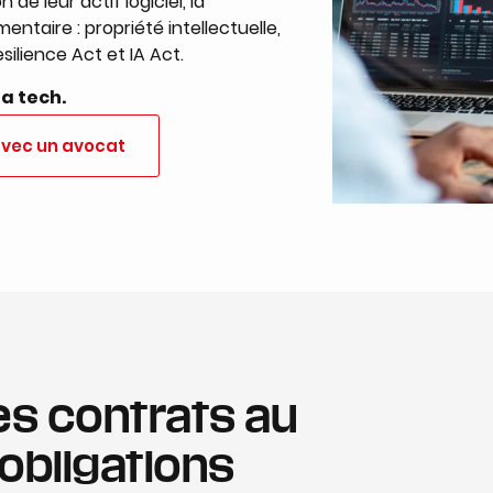
e leur actif logiciel, la
entaire : propriété intellectuelle,
ilience Act et IA Act.
la tech.
avec un avocat
es contrats au
obligations