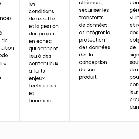
ultérieurs,
con
e
les
sécuriser les
gére
conditions
transferts
vuln
nces
de recette
de données
et 
et la gestion
et intégrer la
des
à
des projets
protection
obl
e de
en échec,
des données
de
nation
qui donnent
dès la
sig
ode
lieu à des
conception
sou
ire
contentieux
de son
de 
à forts
produit.
pou
és
enjeux
com
techniques
leur
et
pro
financiers.
dans