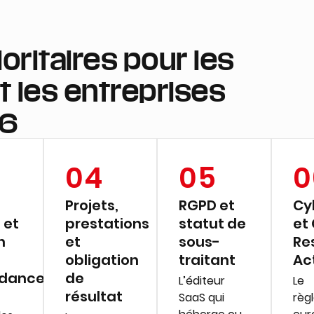
ioritaires pour les
et les entreprises
26
04
05
0
Projets,
RGPD et
Cy
 et
prestations
statut de
et
n
et
sous-
Re
obligation
traitant
Ac
dances
de
L’éditeur
Le
résultat
SaaS qui
règ