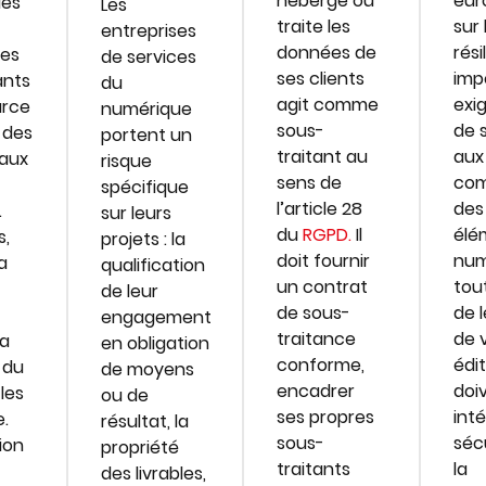
héberge ou
eur
des
Les
traite les
sur 
entreprises
données de
rési
des
de services
ses clients
imp
nts
du
agit comme
exi
urce
numérique
sous-
de 
 des
portent un
traitant au
aux
 aux
risque
sens de
com
spécifique
l’article 28
des
.
sur leurs
du
RGPD.
Il
élé
s,
projets : la
doit fournir
num
a
qualification
un contrat
tou
de leur
de sous-
de l
engagement
traitance
de v
la
en obligation
conforme,
édi
 du
de moyens
encadrer
doi
les
ou de
ses propres
inté
e.
résultat, la
sous-
séc
ion
propriété
traitants
la
des livrables,