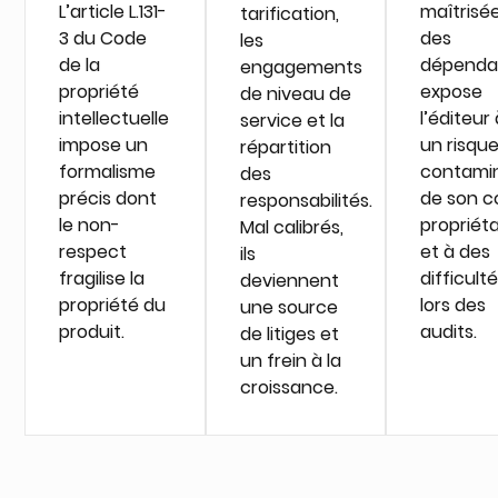
L’article L.131-
maîtrisé
tarification,
3 du Code
des
les
de la
dépenda
engagements
propriété
expose
de niveau de
intellectuelle
l’éditeur 
service et la
impose un
un risqu
répartition
formalisme
contami
des
précis dont
de son c
responsabilités.
le non-
propriéta
Mal calibrés,
respect
et à des
ils
fragilise la
difficult
deviennent
propriété du
lors des
une source
produit.
audits.
de litiges et
un frein à la
croissance.