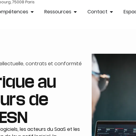
bourg, 75008 Paris
ompétences
Ressources
Contact
Espac
tellectuelle, contrats et conformité
rique au
eurs de
 ESN
iciels, les acteurs du SaaS et les