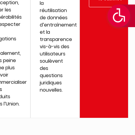
ception,
la
r les
réutilisation
érabilités
de données
respecter
d’entraînement
et la
igations
transparence
vis-à-vis des
nalement,
utilisateurs
s peine
soulèvent
ne plus
des
voir
questions
mercialiser
juridiques
s
nouvelles.
duits
 l’Union.