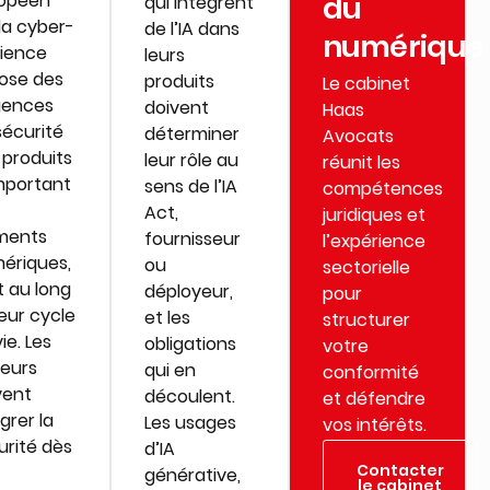
opéen
du
qui intègrent
la cyber-
de l’IA dans
numérique
lience
leurs
ose des
produits
Le cabinet
gences
doivent
Haas
sécurité
déterminer
Avocats
 produits
leur rôle au
réunit les
portant
sens de l’IA
compétences
Act,
juridiques et
ments
fournisseur
l’expérience
ériques,
ou
sectorielle
t au long
déployeur,
pour
eur cycle
et les
structurer
ie. Les
obligations
votre
teurs
qui en
conformité
vent
découlent.
et défendre
grer la
Les usages
vos intérêts.
urité dès
d’IA
Contacter
générative,
le cabinet