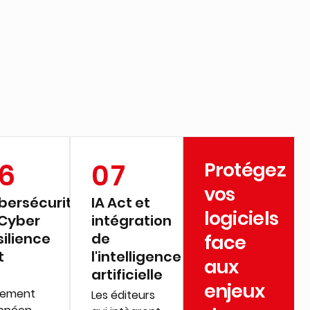
6
07
Protégez
vos
bersécurité
IA Act et
logiciels
 Cyber
intégration
silience
de
face
t
l'intelligence
aux
artificielle
enjeux
lement
Les éditeurs