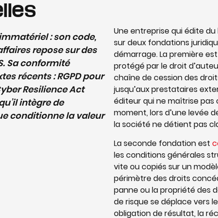
lles
Une entreprise qui édite du
t immatériel : son code,
sur deux fondations juridi
’affaires repose sur des
démarrage. La première est l
. Sa conformité
protégé par le droit d’auteu
tes récents : RGPD pour
chaîne de cession des droit
Cyber Resilience Act
jusqu’aux prestataires ext
éditeur qui ne maîtrise pa
qu’il intègre de
moment, lors d’une levée d
ique conditionne la valeur
la société ne détient pas cl
La seconde fondation est
c
les conditions générales str
vite ou copiés sur un modèle 
périmètre des droits concédé
panne ou la propriété des d
de risque se déplace vers le
obligation de résultat, la ré