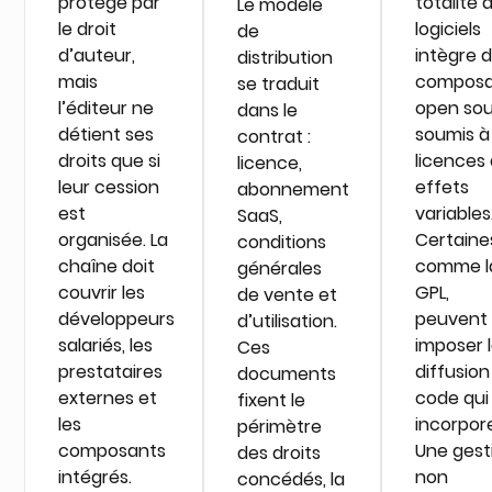
protégé par
totalité 
Le modèle
le droit
logiciels
de
d’auteur,
intègre 
distribution
mais
composa
se traduit
l’éditeur ne
open so
dans le
détient ses
soumis à
contrat :
droits que si
licences
licence,
leur cession
effets
abonnement
est
variables
SaaS,
organisée. La
Certaine
conditions
chaîne doit
comme l
générales
couvrir les
GPL,
de vente et
développeurs
peuvent
d’utilisation.
salariés, les
imposer 
Ces
prestataires
diffusion
documents
externes et
code qui 
fixent le
les
incorpor
périmètre
composants
Une gest
des droits
intégrés.
non
concédés, la