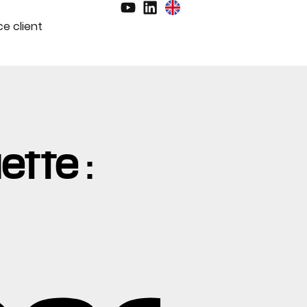
e client
ette :