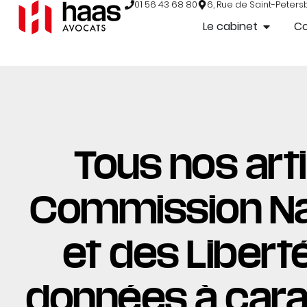
01 56 43 68 80
6, Rue de Saint-Peters
Le cabinet
C
Tous nos arti
Commission Nat
et des Libertés
données à carac