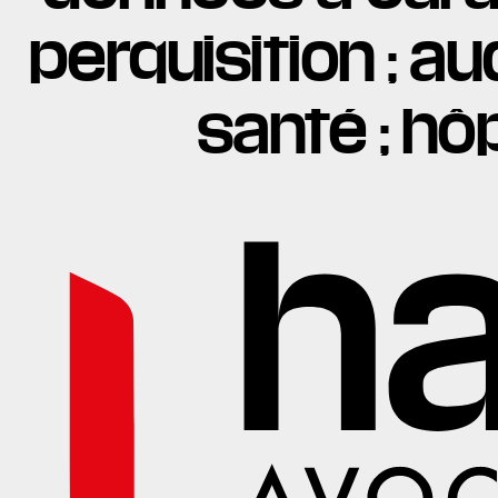
perquisition ; a
santé ; hôp