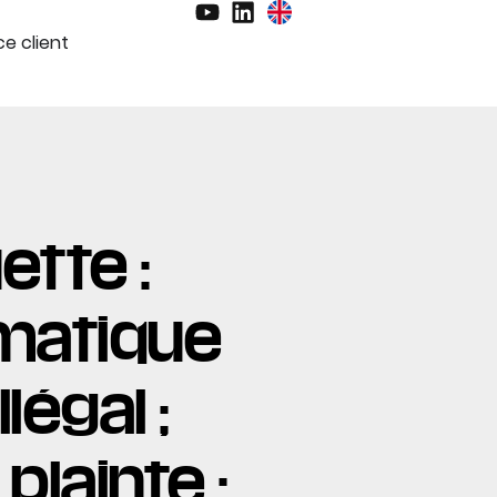
e client
ette :
rmatique
légal ;
lainte ;