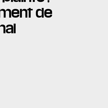
sement de
nal