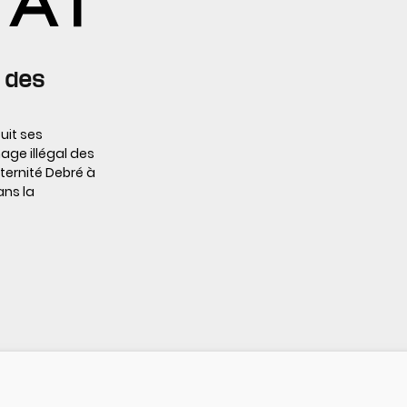
e des
uit ses
age illégal des
aternité Debré à
ans la