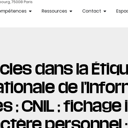
bourg, 75008 Paris
ompétences
Ressources
Contact
Espac
cles dans la Étiqu
ionale de l’Info
 ; CNIL ; fichage il
tère personnel ; p