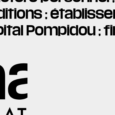
uditions ; établis
ital Pompidou ; fi