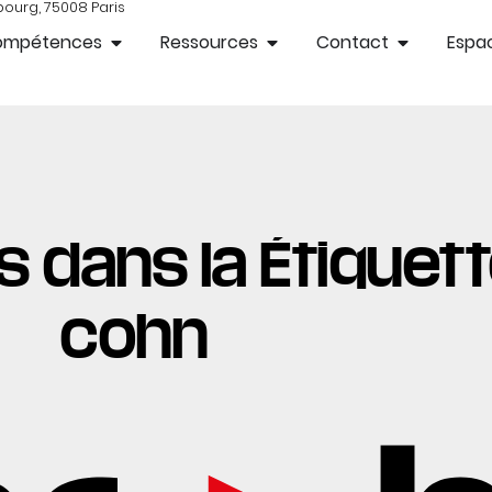
bourg, 75008 Paris
ompétences
Ressources
Contact
Espac
 dans la Étiquette
cohn