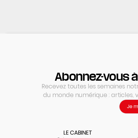
Abonnez-vous à
Recevez toutes les semaines notre
du monde numérique : articles,
Je 
LE CABINET