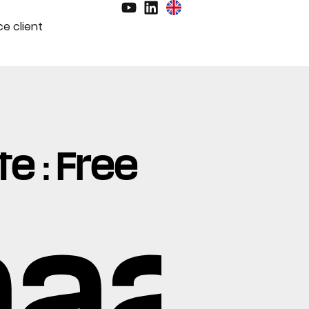
e client
e : Free