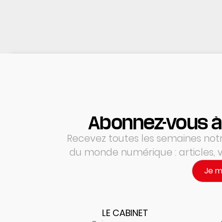
Abonnez-vous à
Recevez toutes les semaines notre
du monde numérique : articles,
Je 
LE CABINET