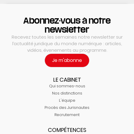
Abonnez-vous à notre
newsletter
Recevez toutes les semaines notre newsletter sur
l’actualité juridique du monde numérique : articles,
vidéos, évenements au programme.
Je m'abonne
LE CABINET
Qui sommes-nous
Nos distinctions
L'équipe
Procès des Jurisnautes
Recrutement
COMPÉTENCES