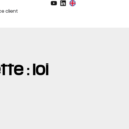
e client
te : loi