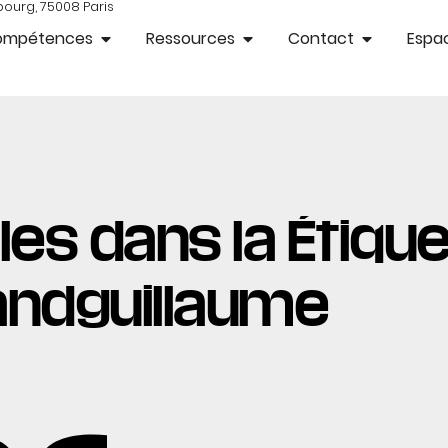
bourg, 75008 Paris
ompétences
Ressources
Contact
Espac
es dans la Étiquet
andguillaume