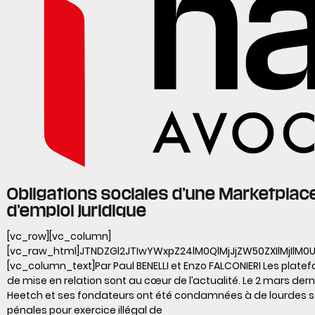
Obligations sociales d’une Marketplac
d’emploi juridique
[vc_row][vc_column]
[vc_raw_html]JTNDZGl2JTIwYWxpZ24lM0QlMjJjZW50ZXIlMj
[vc_column_text]Par Paul BENELLI et Enzo FALCONIERI Les plate
de mise en relation sont au cœur de l’actualité. Le 2 mars derni
Heetch et ses fondateurs ont été condamnées à de lourdes 
pénales pour exercice illégal de