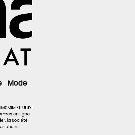
e – Mode
IlM0UlM0MlMjEtLUh1YlNwb3QlMjBDYWxsLXRvLUFjdGlvbiUyMEN
formes en ligne
er, la société
sanctions