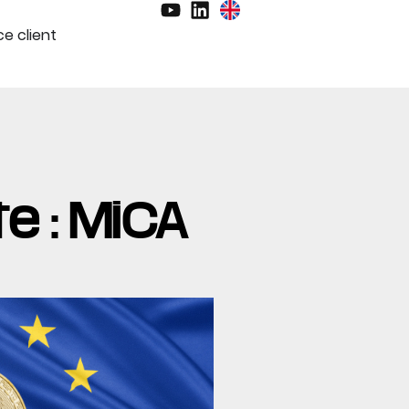
e client
te : MiCA