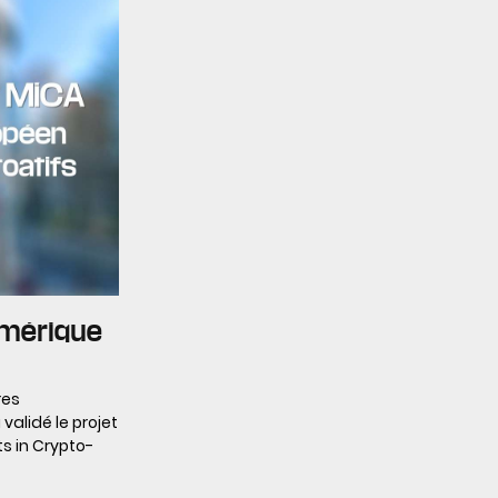
umérique
res
alidé le projet
s in Crypto-