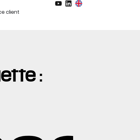
e client
ette :