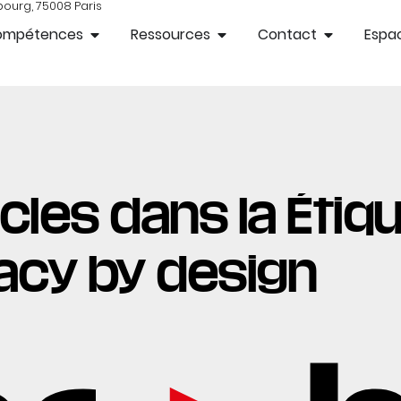
bourg, 75008 Paris
ompétences
Ressources
Contact
Espac
cles dans la Étiqu
acy by design