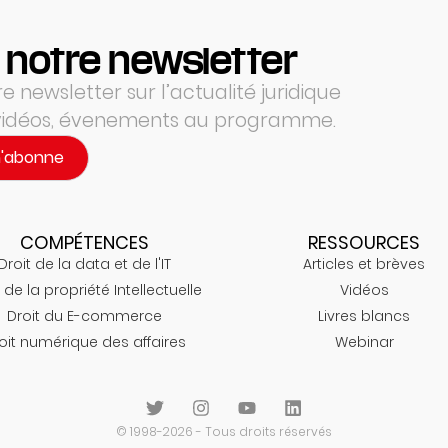
 notre newsletter
 newsletter sur l’actualité juridique
 vidéos, évenements au programme.
m'abonne
COMPÉTENCES
RESSOURCES
Droit de la data et de l'IT
Articles et brèves
 de la propriété Intellectuelle
Vidéos
Droit du E-commerce
Livres blancs
oit numérique des affaires
Webinar
© 1998-2026 - Tous droits réservés