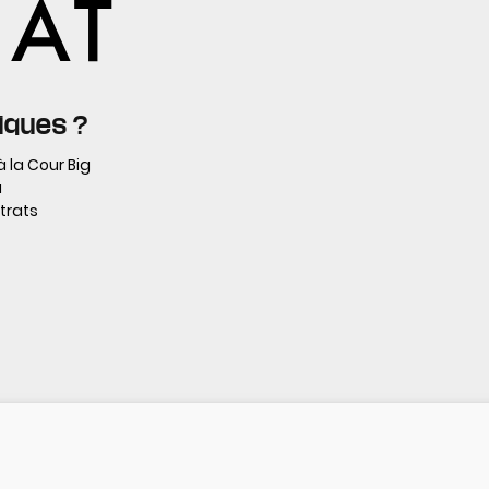
diques ?
 la Cour Big
a
ntrats