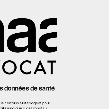
les données de santé
e certains s’interrogent pour
lité juridique à des robots, il