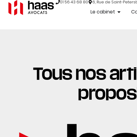
01 56 43 68 80
6, Rue de Saint-Peters
Le cabinet
C
Tous nos arti
proposi