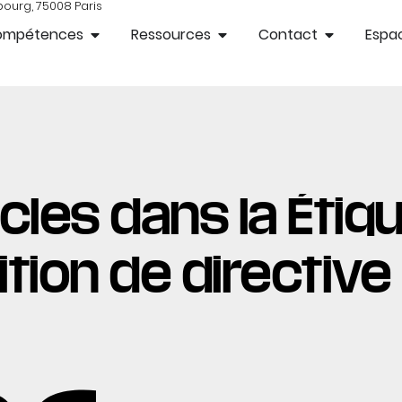
bourg, 75008 Paris
ompétences
Ressources
Contact
Espac
cles dans la Étiqu
tion de directive