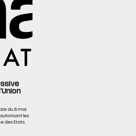
essive
’Union
date du 6 mai
autorisant les
ce des Etats