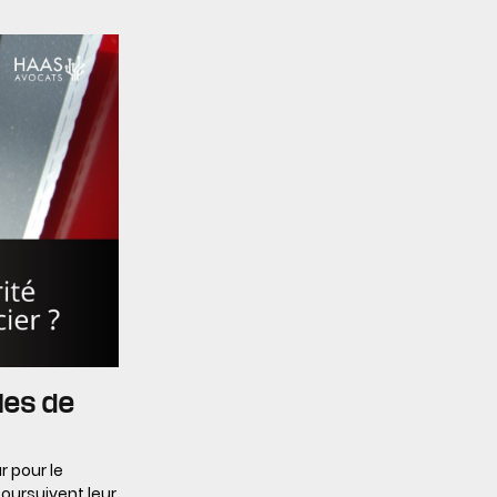
gles de
 pour le
oursuivent leur