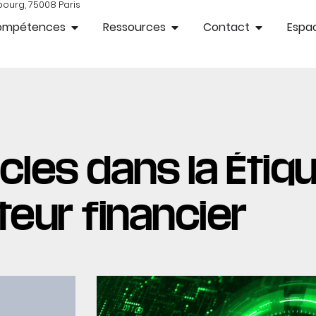
bourg, 75008 Paris
ompétences
Ressources
Contact
Espac
cles dans la Étiqu
teur financier