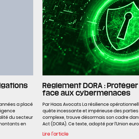
igations
Règlement DORA : Protéger 
face aux cybermenaces
 années a placé
Par Haas Avocats La résilience opérationnell
ligence
quête incessante et impérieuse des parties
ualité du secteur
complexe, trouve désormais son cadre dans l
 montants en
Act (DORA). Ce texte, adopté par l’Union eur
Lire l'article