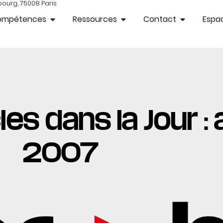
bourg, 75008 Paris
ompétences
Ressources
Contact
Espac
es dans la Jour : a
2007