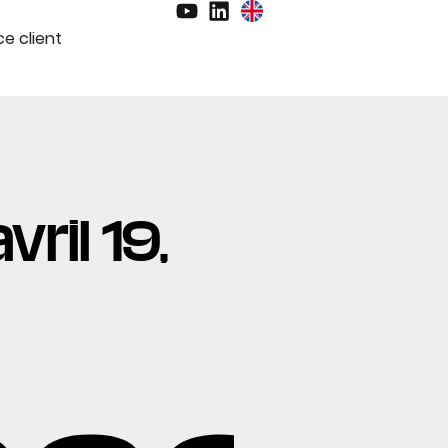
e client
vril 19,