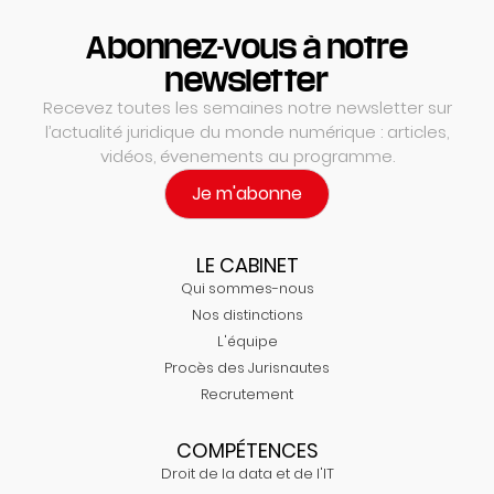
Abonnez-vous à notre
newsletter
Recevez toutes les semaines notre newsletter sur
l’actualité juridique du monde numérique : articles,
vidéos, évenements au programme.
Je m'abonne
LE CABINET
Qui sommes-nous
Nos distinctions
L'équipe
Procès des Jurisnautes
Recrutement
COMPÉTENCES
Droit de la data et de l'IT