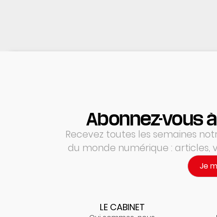
Abonnez-vous à
Recevez toutes les semaines notre
du monde numérique : articles,
Je 
LE CABINET