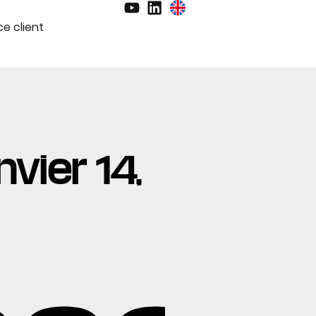
e client
nvier 14,