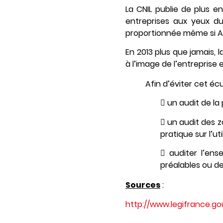
La CNIL publie de plus en
entreprises aux yeux du
proportionnée même si A
En 2013 plus que jamais, 
à l’image de l’entreprise
Afin d’éviter cet é
 un audit de la
 un audit des z
pratique sur l’u
 auditer l’en
préalables ou de
Sources
:
http://www.legifrance.gou