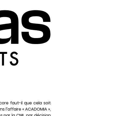
core faut-il que cela soit
ns l’affaire « ACADOMIA »,
s par la CNIL, par décision