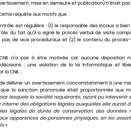
avertissement, mise en demeure et publication) n’était pas j
é cette requête aux motifs que :
trôle est régulière : (1) le responsable des locaux a bie
rôle du fait qu’il a signé le procès verbal de visite com
pas de vice procéduraux et (2) le contenu du procès-
 CNIL n’a pas à être motivée car aucune disposition n
écisions ; une violation de la loi Informatique et libe
r la CNIL ;
it de délivrer un avertissement concomitamment à une mi
 que la sanction prononcée était proportionnée aux
par lesquels la société requérante, ayant pu intervenir
 interne des obligations légales auxquelles elle aurait dû
gles légales de durée de conservation, des données re
aux apparences de personnes physiques, en les assor
ts
».