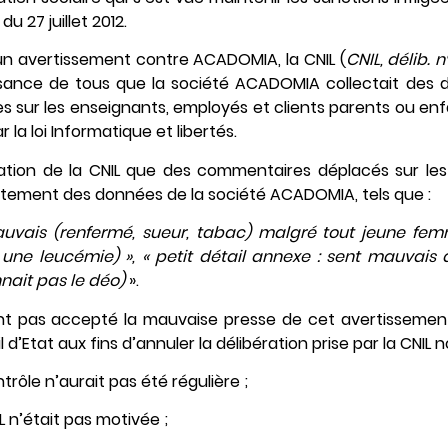
u 27 juillet 2012.
 un avertissement contre ACADOMIA, la CNIL (
CNIL, délib. n
ssance de tous que la société ACADOMIA collectait des 
s sur les enseignants, employés et clients parents ou enfa
 la loi Informatique et libertés.
bération de la CNIL que des commentaires déplacés sur le
itement des données de la société ACADOMIA, tels que :
auvais (renfermé, sueur, tabac) malgré tout jeune femm
u une leucémie) », « petit détail annexe : sent mauvais 
nait pas le déo)
».
 pas accepté la mauvaise presse de cet avertissement
d’Etat aux fins d’annuler la délibération prise par la CNIL
rôle n’aurait pas été régulière ;
IL n’était pas motivée ;