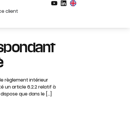
e client
espondant
é
 le règlement intérieur
é un article 6.2.2 relatif à
 dispose que dans le […]