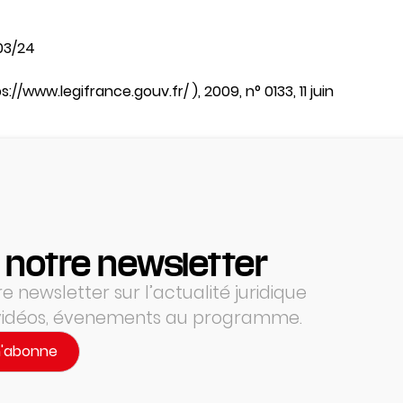
03/24
://www.legifrance.gouv.fr/ ), 2009, n° 0133, 11 juin
 notre newsletter
 newsletter sur l’actualité juridique
 vidéos, évenements au programme.
m'abonne