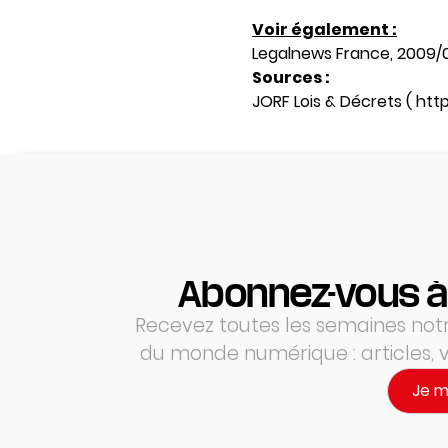
Voir également :
Legalnews France, 2009/
Sources :
JORF Lois & Décrets ( https
Abonnez-vous à
Recevez toutes les semaines notre
du monde numérique : articles,
Je 