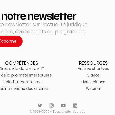
 notre newsletter
 newsletter sur l’actualité juridique
 vidéos, évenements au programme.
m'abonne
COMPÉTENCES
RESSOURCES
Droit de la data et de l'IT
Articles et brèves
 de la propriété Intellectuelle
Vidéos
Droit du E-commerce
Livres blancs
oit numérique des affaires
Webinar
© 1998-2026 - Tous droits réservés