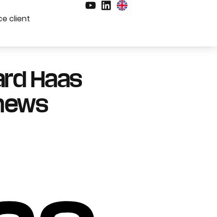
e client
ard Haas
lnews